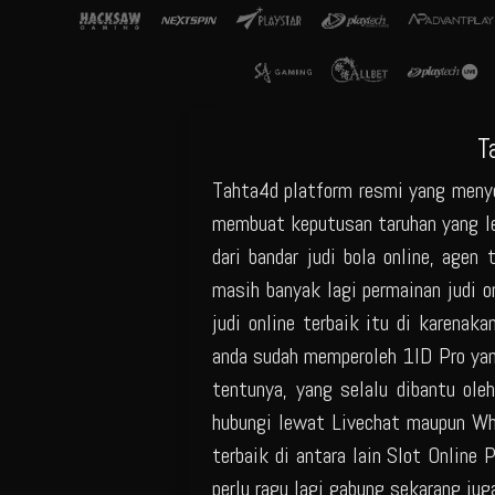
T
Tahta4d
platform resmi yang menye
membuat keputusan taruhan yang leb
dari bandar judi bola online, agen 
masih banyak lagi permainan judi o
judi online terbaik itu di karena
anda sudah memperoleh 1ID Pro yan
tentunya, yang selalu dibantu ol
hubungi lewat Livechat maupun What
terbaik di antara lain Slot Onlin