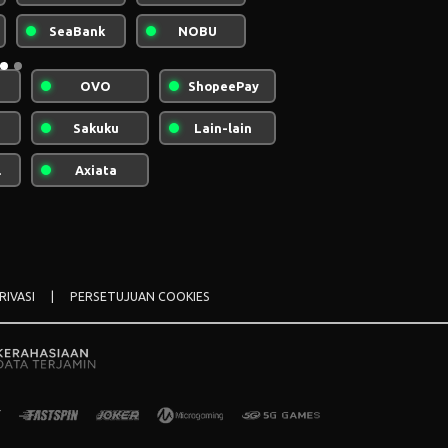
T
BSI
k
NOBU
OVO
ShopeePay
Sakuku
Lain-lain
l
Axiata
RIVASI
|
PERSETUJUAN COOKIES