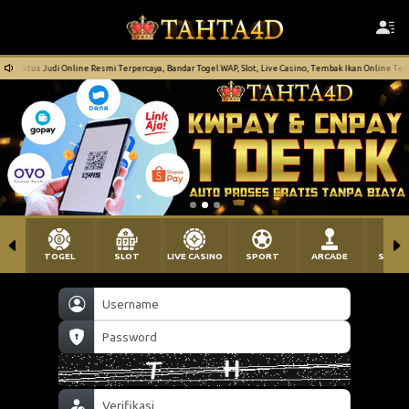
ne Resmi Terpercaya, Bandar Togel WAP, Slot, Live Casino, Tembak Ikan Online Teraman dan Terpercay
TOGEL
SLOT
LIVE CASINO
SPORT
ARCADE
SABU