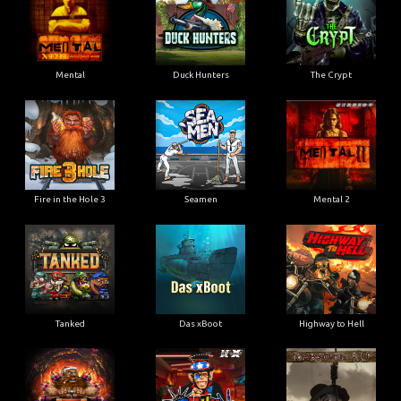
Mental
Duck Hunters
The Crypt
Fire in the Hole 3
Seamen
Mental 2
Tanked
Das xBoot
Highway to Hell