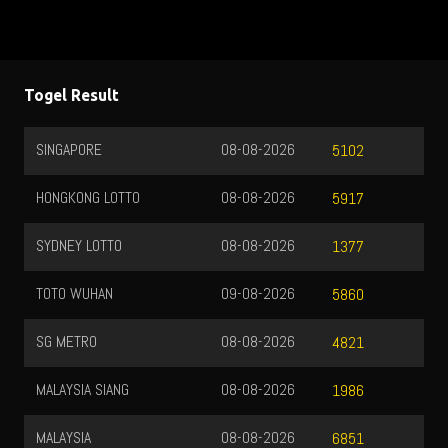
Togel Result
SINGAPORE
08-08-2026
5102
HONGKONG LOTTO
08-08-2026
5917
SYDNEY LOTTO
08-08-2026
1377
TOTO WUHAN
09-08-2026
5860
SG METRO
08-08-2026
4821
MALAYSIA SIANG
08-08-2026
1986
MALAYSIA
08-08-2026
6851