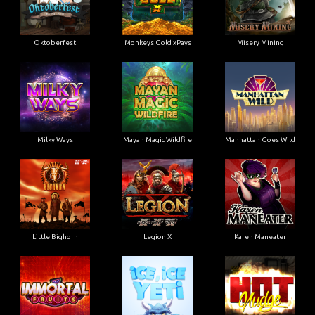
Oktoberfest
Monkeys Gold xPays
Misery Mining
Milky Ways
Mayan Magic Wildfire
Manhattan Goes Wild
Little Bighorn
Legion X
Karen Maneater