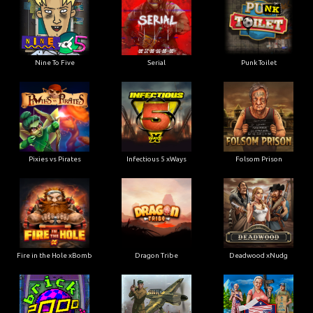
Nine To Five
Serial
Punk Toilet
Pixies vs Pirates
Infectious 5 xWays
Folsom Prison
Fire in the Hole xBomb
Dragon Tribe
Deadwood xNudg