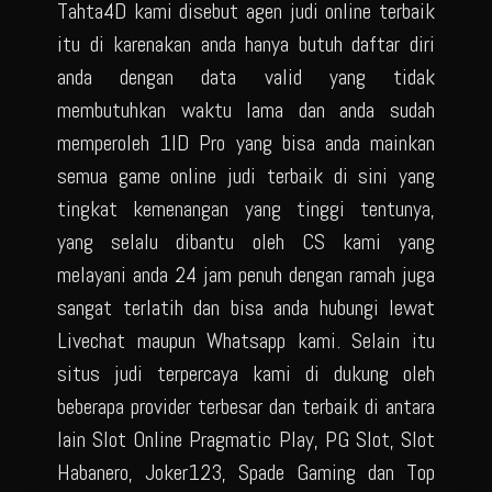
Tahta4D kami disebut agen judi online terbaik
itu di karenakan anda hanya butuh daftar diri
anda dengan data valid yang tidak
membutuhkan waktu lama dan anda sudah
memperoleh 1ID Pro yang bisa anda mainkan
semua game online judi terbaik di sini yang
tingkat kemenangan yang tinggi tentunya,
yang selalu dibantu oleh CS kami yang
melayani anda 24 jam penuh dengan ramah juga
sangat terlatih dan bisa anda hubungi lewat
Livechat maupun Whatsapp kami. Selain itu
situs judi terpercaya kami di dukung oleh
beberapa provider terbesar dan terbaik di antara
lain Slot Online Pragmatic Play, PG Slot, Slot
Habanero, Joker123, Spade Gaming dan Top