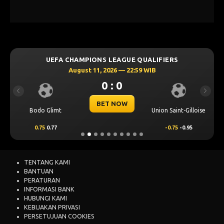
UEFA CHAMPIONS LEAGUE QUALIFIERS
August 11, 2026 — 22:59 WIB
0 : 0
Previous
Next
BET NOW
Bodo Glimt
Union Saint-Gilloise
0.75
0.77
-0.75
-0.95
TENTANG KAMI
BANTUAN
PERATURAN
INFORMASI BANK
HUBUNGI KAMI
KEBIJAKAN PRIVASI
PERSETUJUAN COOKIES