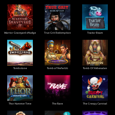
Warrior Graveyard xNudge
True Grit Redemption
Tractor Beam
Tombstone
Tomb of Nefertiti
Tomb Of Akhenaten
Thor Hammer Time
The Rave
The Creepy Carnival