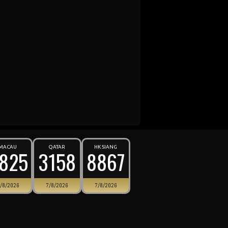
MACAU
QATAR
HK SIANG
825
3158
8867
/8/2026
7/8/2026
7/8/2026