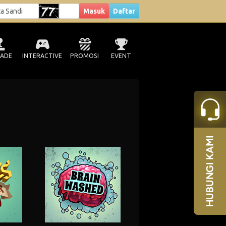
n dan Terpercaya dengan Proses Tercepat
Selamat Datang di Tahta4D S
Masuk
Daftar
ADE
INTERACTIVE
PROMOSI
EVENT