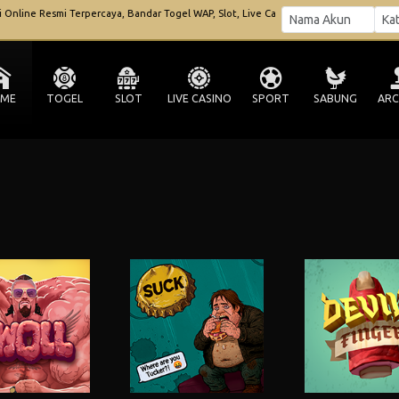
 Resmi Terpercaya, Bandar Togel WAP, Slot, Live Casino, Tembak Ikan Online Terama
ME
TOGEL
SLOT
LIVE CASINO
SPORT
SABUNG
ARC