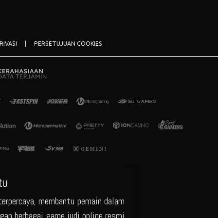
RIVASI
|
PERSETUJUAN COOKIES
tu
 terpercaya, membantu pemain dalam