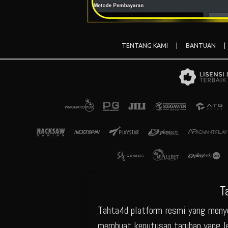
TENTANG KAMI
|
BANTUAN
|
T
Tahta4d
platform resmi yang menye