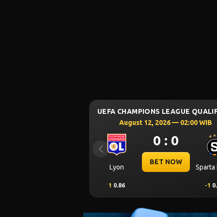
UEFA CHAMPIONS LEAGUE QUALIF
August 11, 2026 — 22:59 WIB
0 : 0
Previous
BET NOW
Union 
Bodo Glimt
Gill
0.75
0.82
-0.75