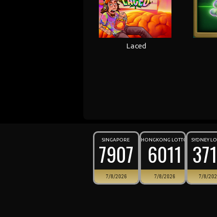
Laced
SINGAPORE
HONGKONG LOTTO
SYDNEY L
7907
6011
37
7/8/2026
7/8/2026
7/8/20